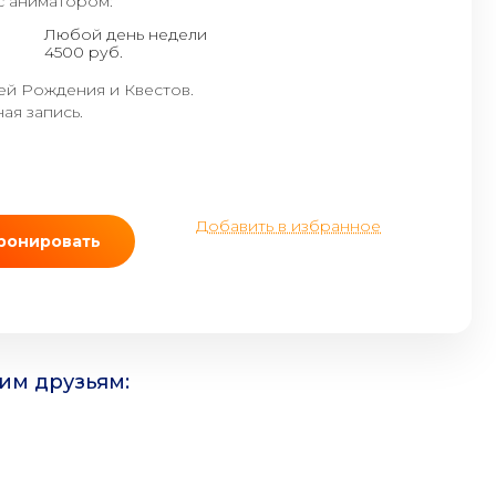
с аниматором:
Любой день недели
4500 руб.
й Рождения и Квестов.
ая запись.
Добавить в избранное
ронировать
им друзьям: