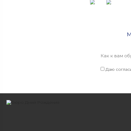
М
Даю соглас