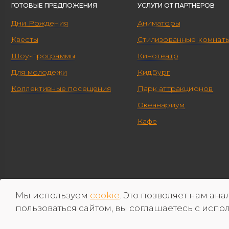
ГОТОВЫЕ ПРЕДЛОЖЕНИЯ
УСЛУГИ ОТ ПАРТНЕРОВ
Дни Рождения
Аниматоры
Квесты
Стилизованные комнат
Шоу-программы
Кинотеатр
Для молодежи
КидБург
Коллективные посещения
Парк аттракционов
Океанариум
Кафе
Мы используем
cookie
. Это позволяет нам ан
ООО «Территория уникальных развлечений» ОГРН 1113668031861 ИН
пользоваться сайтом, вы соглашаетесь с испо
© 2026 г. Все права защищены