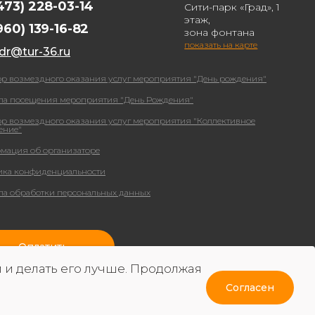
473) 228-03-14
Сити-парк «Град», 1
этаж,
960) 139-16-82
зона фонтана
показать на карте
dr@tur-36.ru
ор возмездного оказания услуг мероприятия "День рождения"
ла посещения мероприятия "День Рождения"
ор возмездного оказания услуг мероприятия "Коллективное
ение"
мация об организаторе
ика конфиденциальности
ла обработки персональных данных
Оплатить
 и делать его лучше. Продолжая
ка и программирование –
Cогласен