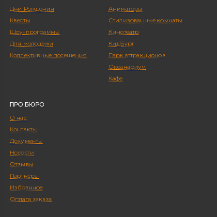
Дни Рождения
Аниматоры
Квесты
Стилизованные комнаты
Шоу-программы
Кинотеатр
Для молодежи
КидБург
Коллективные посещения
Парк аттракционов
Океанариум
Кафе
ПРО БЮРО
О нас
Контакты
Документы
Новости
Отзывы
Партнеры
Избранное
Оплата заказа