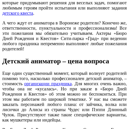
которые придумывают решения для веселых задач, помогают
любимым героям пройти испытания или выполняют задания
детского квеста
.
А чего ждут от аниматора в Воронеже родители? Конечно же,
ответственности, пунктуальности и профессионализма! Все
эти пожелания мы обязательно учитываем. Актеры «Бюро
Дней Рождения и Квестов» Сити-парка «Град» при ведении
любого праздника непременно выполняют любые пожелания
родителей!
Детский аниматор – цена вопроса
Еще один существенный момент, который волнует родителей
помимо того, насколько профессионален детский аниматор, –
стоимость
организации праздника
. Для многих очень важно,
чтобы она не «кусалась». Но при заказе в «Бюро Дней
Рождения и Квестов» об этом можно не беспокоиться. При
этом мы работаем по широкой тематике. У нас вы сможете
заказать персонажей любого плана: от зайчика, волка или
лисички до Алисы из страны Чудес или Пэппи Длинный
Чулок. Присутствуют также такие специфические варианты,
как мушкетеры или индейцы.