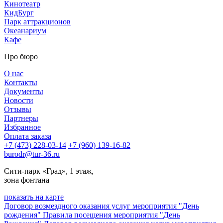
Кинотеатр
КидБург
Парк аттракционов
Океанариум
Кафе
Про бюро
О нас
Контакты
Документы
Новости
Отзывы
Партнеры
Избранное
Оплата заказа
+7 (473) 228-03-14
+7 (960) 139-16-82
burodr@tur-36.ru
Сити-парк «Град», 1 этаж,
зона фонтана
показать на карте
Договор возмездного оказания услуг мероприятия "День
рождения"
Правила посещения мероприятия "День