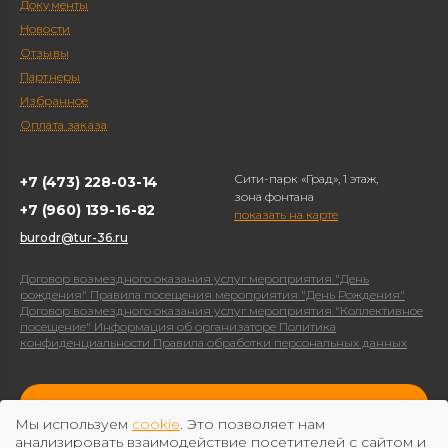
Документы
Новости
Отзывы
Партнеры
Избранное
Оплата заказа
Сити-парк «Град», 1 этаж,
+7 (473) 228-03-14
зона фонтана
+7 (960) 139-16-82
показать на карте
burodr@tur-36.ru
Договор возмездного оказания услуг мероприятия "День
рождения"
Правила посещения мероприятия "День Рождения"
Договор возмездного оказания услуг мероприятия "Коллективное
посещение"
Информация об организаторе
Политика
конфиденциальности
Правила обработки персональных данных
Оплатить
Мы используем
cookie
. Это позволяет нам
анализировать взаимодействие посетителей с сайтом и