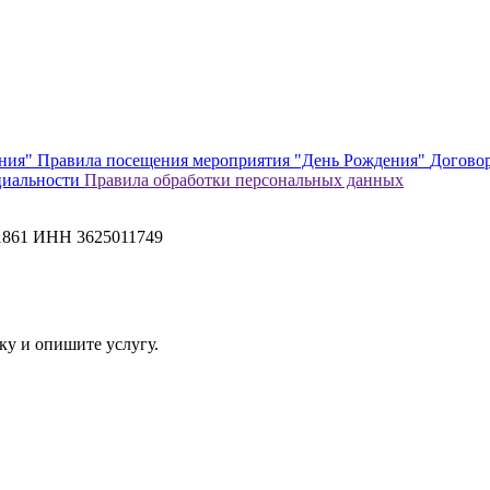
ения"
Правила посещения мероприятия "День Рождения"
Договор
циальности
Правила обработки персональных данных
1861 ИНН 3625011749
ку и опишите услугу.