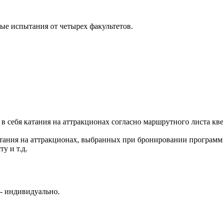
ые испытания от четырех факультетов.
в себя катания на аттракционах согласно маршрутного листа кв
атания на аттракционах, выбранных при бронировании програм
у и т.д.
й - индивидуально.